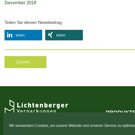
Dezember 2018
Teilen Sie diesen Newsbeitrag
teilen
teilen
Zurück …
PRODUKT
Papierverarbeitung
Funktionsver
Wir verwenden Cookies, um unsere Website und unseren Service zu optimie
Hanns Julius Lichtenberger GmbH
Stanzverpack